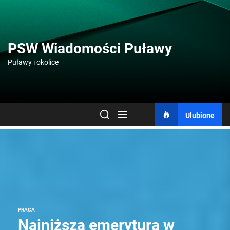
Skip
to
the
content
PSW Wiadomości Puławy
Puławy i okolice
Ulubione
PRACA
Najniższa emerytura w