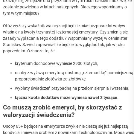
okazuje się, że będzie ona przyznana w tym roku i całkiem możliwe, że
zostanie powielona w latach następnych. Dlaczego wspominamy o
tym w tym miejscu?
Otóż wyższy wskaźnik waloryzacji będzie miał bezpośredni wpływ
właśnie na kwoty trzynastej i czternastej emerytury. Czy zmienią się
zasady wypłacania tego dodatku? Wspomniany wyżej wiceminister
Stanisław Szwed zapewniał, że będzie to wyglądać tak, jak w roku
poprzednim. Oznacza to, że:
kryterium dochodowe wyniesie 2900 złotych,
osoby z wyższą emeryturą dostaną „czternastkę” pomniejszoną
proporcjonalnie złotówka za złotówkę,
wypłaty świadczeń przypadną na przełom sierpnia i września,
łączna kwota dodatków może wynieść nawet 3 tysiące
.
Co muszą zrobić emeryci, by skorzystać z
waloryzacji świadczenia?
Osoby 65+ będące na emeryturze zwykle nie cieszą się już najlepszą
kondycją i miewają problem z nowinkami technologicznymi. Mogą więc