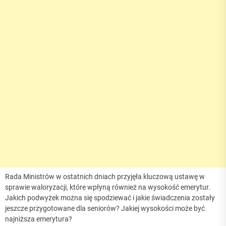
Rada Ministrów w ostatnich dniach przyjęła kluczową ustawę w
sprawie waloryzacji, które wpłyną również na wysokość emerytur.
Jakich podwyżek można się spodziewać i jakie świadczenia zostały
jeszcze przygotowane dla seniorów? Jakiej wysokości może być
najniższa emerytura?