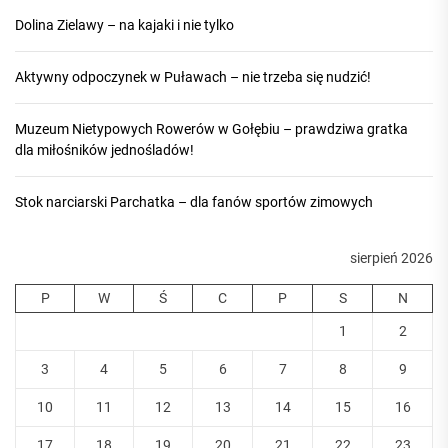
Dolina Zielawy – na kajaki i nie tylko
Aktywny odpoczynek w Puławach – nie trzeba się nudzić!
Muzeum Nietypowych Rowerów w Gołębiu – prawdziwa gratka
dla miłośników jednośladów!
Stok narciarski Parchatka – dla fanów sportów zimowych
sierpień 2026
P
W
Ś
C
P
S
N
1
2
3
4
5
6
7
8
9
10
11
12
13
14
15
16
17
18
19
20
21
22
23