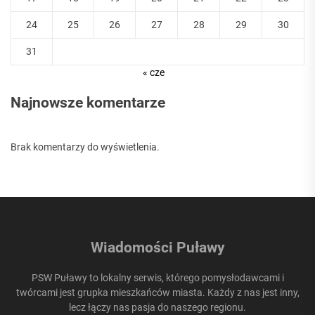
24
25
26
27
28
29
30
31
« cze
Najnowsze komentarze
Brak komentarzy do wyświetlenia.
Wiadomości Puławy
PSW Puławy to lokalny serwis, którego pomysłodawcami i
twórcami jest grupka mieszkańców miasta. Każdy z nas jest inny,
lecz łączy nas pasja do naszego regionu.