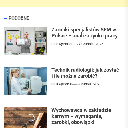
PODOBNE
Zarobki specjalistów SEM w
Polsce – analiza rynku pracy
PulawyPortal
27 Grudnia, 2025
Technik radiologii: jak zostać
i ile można zarobić?
PulawyPortal
5 Grudnia, 2025
Wychowawca w zakładzie
karnym – wymagania,
zarobki, obowiązki