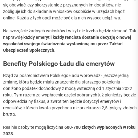
się obawiać, czy skorzystanie z przyznanych im dodatków, nie
zobliguje ich do składania wniosków osobiście w urzędach bądź
online. Każda z tych opcji może być dla nich wysoce uciążliwa.
Na szczęście żadnych wniosków i wizyt nie trzeba będzie składać. Tak
naprawdę
każdy emeryt i każdy rencista dostanie decyzję o nowej
wysokości swojego świadczenia wystawioną mu przez Zakład
Ubezpieczeń Społecznych
.
Benefity Polskiego Ładu dla emerytów
Rząd za pośrednictwem Polskiego Ładu wprowadził jeszcze jedną
zmianę, która będzie miała znaczenie dla starszego pokolenia –
obniżono podatek dochodowy z mocą wsteczną od 1 stycznia 2022
roku. Tym razem za wypłacenie części pobranych już pieniędzy będzie
odpowiedzialny fiskus, a zwrot ten będzie dotyczył emerytów i
rencistów, których kwota przychodu nie przekracza 2,5 tysięcy złotych
brutto.
Realnie osoby te mogą liczyć
na 600-700 złotych wypłaconych w roku
2023
.