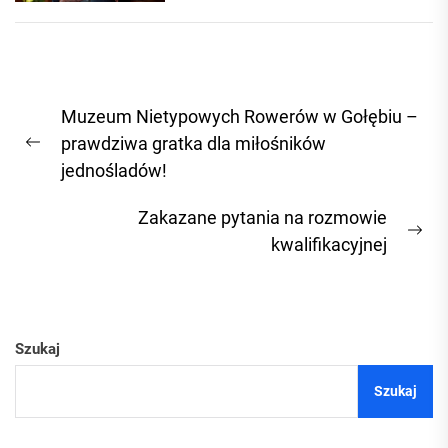
Nawigacja
Muzeum Nietypowych Rowerów w Gołębiu –
wpisu
prawdziwa gratka dla miłośników
Previous
jednośladów!
post:
Zakazane pytania na rozmowie
Ne
kwalifikacyjnej
pos
Szukaj
Szukaj