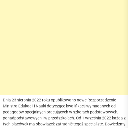
Dnia 23 sierpnia 2022 roku opublikowano nowe Rozporządzenie
Ministra Edukacji i Nauki dotyczące kwalifikacji wymaganych od
pedagogów specjalnych pracujących w szkołach podstawowych,
ponadpodstawowych i w przedszkolach. Od 1 września 2022 każda z
tych placówek ma obowiązek zatrudnić tegoż specjalistę. Dowiedzmy