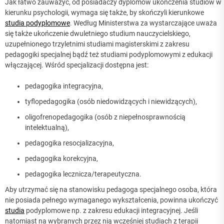
Jak łatwo zauważyć, od posiadaczy dyplomów ukończenia studiów w
kierunku psychologii, wymaga się także, by skończyli kierunkowe
studia podyplomowe
. Według Ministerstwa za wystarczające uważa
się także ukończenie dwuletniego studium nauczycielskiego,
uzupełnionego trzyletnimi studiami magisterskimi z zakresu
pedagogiki specjalnej bądź też studiami podyplomowymi z edukacji
włączającej. Wśród specjalizacji dostępna jest:
pedagogika integracyjna,
tyflopedagogika (osób niedowidzących i niewidzących),
oligofrenopedagogika (osób z niepełnosprawnością
intelektualną),
pedagogika resocjalizacyjna,
pedagogika korekcyjna,
pedagogika lecznicza/terapeutyczna.
Aby utrzymać się na stanowisku pedagoga specjalnego osoba, która
nie posiada pełnego wymaganego wykształcenia, powinna ukończyć
studia
podyplomowe np. z zakresu edukacji integracyjnej. Jeśli
natomiast na wybranych przez nią wcześniej studiach z terapii