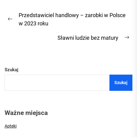
Nawigacja
Przedstawiciel handlowy – zarobki w Polsce
wpisu
Previous
w 2023 roku
post:
Sławni ludzie bez matury
Ne
pos
Szukaj
Szukaj
Ważne miejsca
Apteki