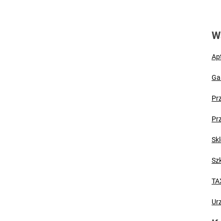
er CV – pierwszy krok na rynku pracy i szansa na atrakcyjne nagrody
bania szyb w Puławach? Wiemy, kiedy nadejdzie prawdziwa fala ciepła
W
zki lidera grupy zbrojnej. „Łowcy Głów” zatrzymali 61-latka na ulicach
Ap
Puławach mają dziś pod górkę. Uwaga na rekordowe stężenie pyłku brzo
Ga
Pr
rolnikiem: wymagania, uprawnienia, wykształcenie
Pr
Skl
Sz
TA
Ur