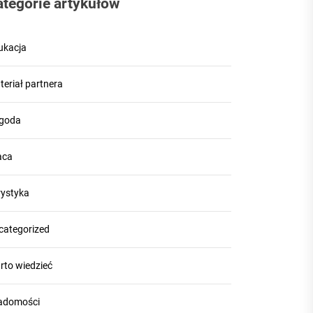
ategorie artykułów
ukacja
teriał partnera
goda
aca
rystyka
categorized
rto wiedzieć
adomości