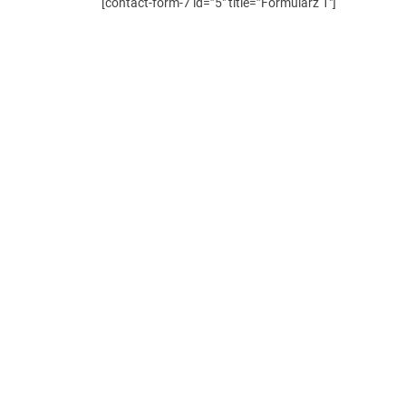
[contact-form-7 id=”5″ title=”Formularz 1″]
Konkurs Gam
Koniec skro
Koniec uciec
Alergicy w 
Jak zostać 