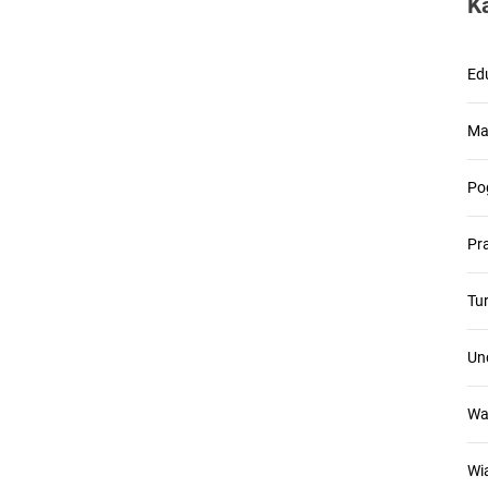
K
Ed
Ma
Po
Pr
Tu
Un
Wa
Wi