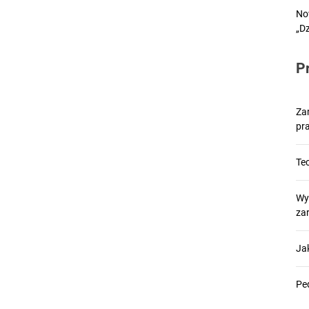
No
„D
P
Za
pr
Tec
Wy
za
Ja
Ped