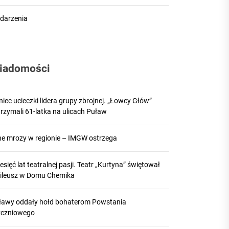
darzenia
iadomości
iec ucieczki lidera grupy zbrojnej. „Łowcy Głów”
rzymali 61-latka na ulicach Puław
lne mrozy w regionie – IMGW ostrzega
esięć lat teatralnej pasji. Teatr „Kurtyna” świętował
bileusz w Domu Chemika
ławy oddały hołd bohaterom Powstania
yczniowego