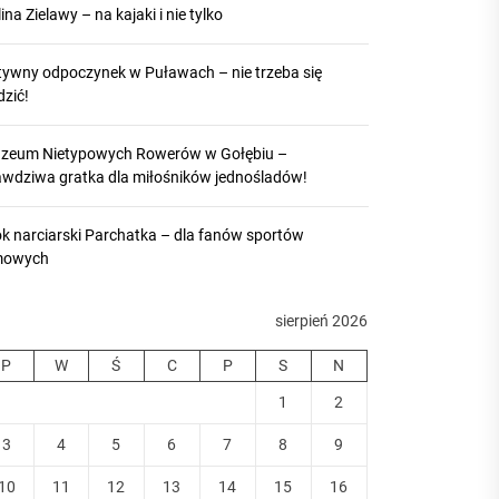
ina Zielawy – na kajaki i nie tylko
tywny odpoczynek w Puławach – nie trzeba się
dzić!
zeum Nietypowych Rowerów w Gołębiu –
awdziwa gratka dla miłośników jednośladów!
ok narciarski Parchatka – dla fanów sportów
mowych
sierpień 2026
P
W
Ś
C
P
S
N
1
2
3
4
5
6
7
8
9
10
11
12
13
14
15
16