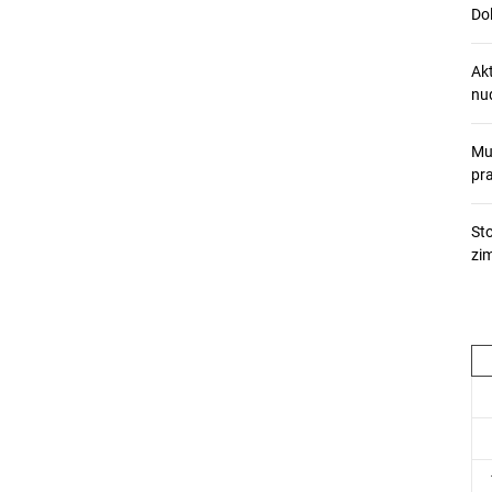
Dol
Ak
nu
Mu
pr
St
zi