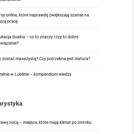
rsy online, które naprawdę zwiększają szanse na
pszą pracę
kacja dualna – co to znaczy i czy to dobre
związanie?
k zostać masażystą? Czy potrzebna jest matura?
zelnie w Lublinie – kompendium wiedzy
urystyka
ławy nocą – miejsca, które mają klimat po zmroku