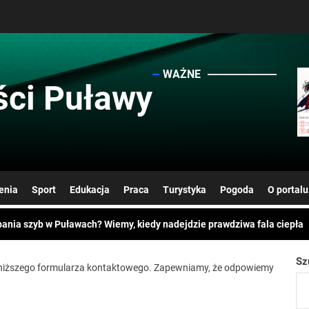
WAŻNE
ci Puławy
rolnikiem: wymagania, uprawnienia, wykształcenie
er CV – pierwszy krok na rynku pracy i szansa na atrakcyjne nagrody
enia
Sport
Edukacja
Praca
Turystyka
Pogoda
O portalu
bania szyb w Puławach? Wiemy, kiedy nadejdzie prawdziwa fala ciepła
zki lidera grupy zbrojnej. „Łowcy Głów” zatrzymali 61-latka na ulicach
Puławach mają dziś pod górkę. Uwaga na rekordowe stężenie pyłku brzo
Sz
iższego formularza kontaktowego. Zapewniamy, że odpowiemy
rolnikiem: wymagania, uprawnienia, wykształcenie