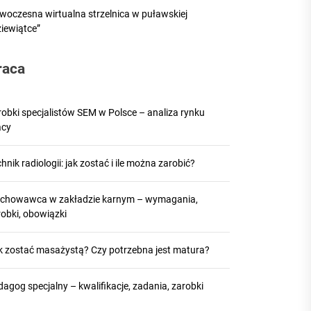
woczesna wirtualna strzelnica w puławskiej
ziewiątce”
raca
robki specjalistów SEM w Polsce – analiza rynku
acy
hnik radiologii: jak zostać i ile można zarobić?
chowawca w zakładzie karnym – wymagania,
robki, obowiązki
k zostać masażystą? Czy potrzebna jest matura?
agog specjalny – kwalifikacje, zadania, zarobki