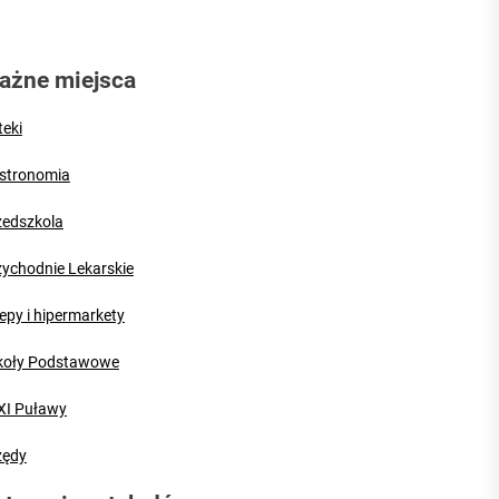
ażne miejsca
 Puław
teki
zy
stronomia
zedszkola
zychodnie Lekarskie
epy i hipermarkety
koły Podstawowe
XI Puławy
zędy