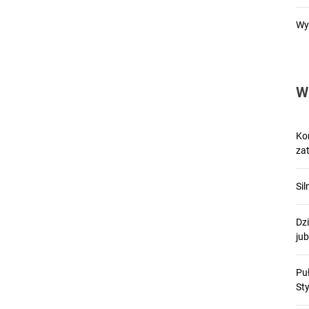
Wy
W
Kon
zat
Si
Dzi
ju
Pu
St