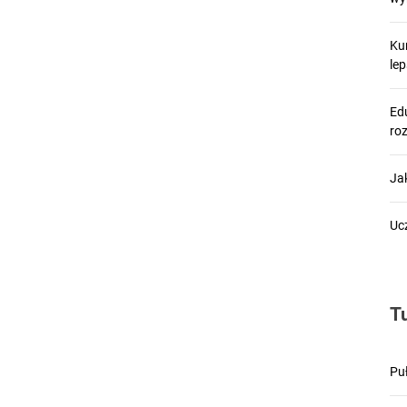
Ku
le
Edu
ro
Ja
Uc
T
Pu