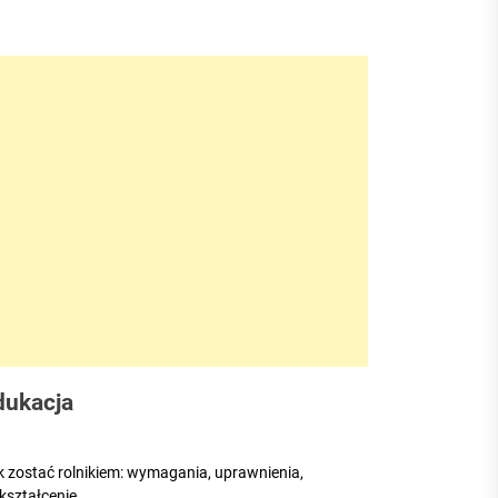
dukacja
k zostać rolnikiem: wymagania, uprawnienia,
kształcenie