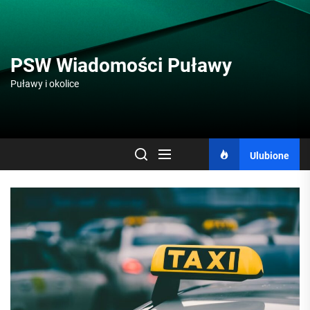
Skip
to
the
content
PSW Wiadomości Puławy
Puławy i okolice
Ulubione