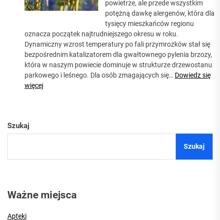
powietrze, ale przede wszystkim
nadejdzie
potężną dawkę alergenów, która dla
prawdziwa
tysięcy mieszkańców regionu
fala
oznacza początek najtrudniejszego okresu w roku.
ciepła
Dynamiczny wzrost temperatury po fali przymrozków stał się
bezpośrednim katalizatorem dla gwałtownego pylenia brzozy,
która w naszym powiecie dominuje w strukturze drzewostanu
parkowego i leśnego. Dla osób zmagających się…
Dowiedz się
:
więcej
Alergicy
w
Puławach
Szukaj
mają
dziś
Szukaj
pod
górkę.
Uwaga
na
rekordowe
Ważne miejsca
stężenie
pyłku
Apteki
brzozy