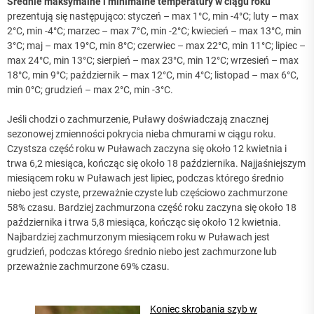
Średnie maksymalne i minimalne temperatury w ciągu roku
prezentują się następująco: styczeń – max 1°C, min -4°C; luty – max
2°C, min -4°C; marzec – max 7°C, min -2°C; kwiecień – max 13°C, min
3°C; maj – max 19°C, min 8°C; czerwiec – max 22°C, min 11°C; lipiec –
max 24°C, min 13°C; sierpień – max 23°C, min 12°C; wrzesień – max
18°C, min 9°C; październik – max 12°C, min 4°C; listopad – max 6°C,
min 0°C; grudzień – max 2°C, min -3°C.
Jeśli chodzi o zachmurzenie, Puławy doświadczają znacznej
sezonowej zmienności pokrycia nieba chmurami w ciągu roku.
Czystsza część roku w Puławach zaczyna się około 12 kwietnia i
trwa 6,2 miesiąca, kończąc się około 18 października. Najjaśniejszym
miesiącem roku w Puławach jest lipiec, podczas którego średnio
niebo jest czyste, przeważnie czyste lub częściowo zachmurzone
58% czasu. Bardziej zachmurzona część roku zaczyna się około 18
października i trwa 5,8 miesiąca, kończąc się około 12 kwietnia.
Najbardziej zachmurzonym miesiącem roku w Puławach jest
grudzień, podczas którego średnio niebo jest zachmurzone lub
przeważnie zachmurzone 69% czasu.
Koniec skrobania szyb w