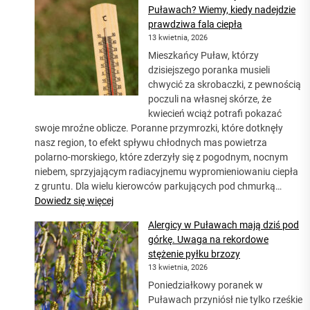
Puławach? Wiemy, kiedy nadejdzie
prawdziwa fala ciepła
13 kwietnia, 2026
Mieszkańcy Puław, którzy
dzisiejszego poranka musieli
chwycić za skrobaczki, z pewnością
poczuli na własnej skórze, że
kwiecień wciąż potrafi pokazać
swoje mroźne oblicze. Poranne przymrozki, które dotknęły
nasz region, to efekt spływu chłodnych mas powietrza
polarno-morskiego, które zderzyły się z pogodnym, nocnym
niebem, sprzyjającym radiacyjnemu wypromieniowaniu ciepła
z gruntu. Dla wielu kierowców parkujących pod chmurką…
:
Dowiedz się więcej
Koniec
Alergicy w Puławach mają dziś pod
skrobania
górkę. Uwaga na rekordowe
szyb
stężenie pyłku brzozy
w
13 kwietnia, 2026
Puławach?
Poniedziałkowy poranek w
Wiemy,
Puławach przyniósł nie tylko rześkie
kiedy