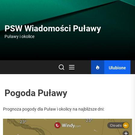
Skip
to
the
content
PSW Wiadomości Puławy
Puławy i okolice
Ulubione
Pogoda Puławy
Prognoza pogody dla Puław i okolicy na najbliższe dni: