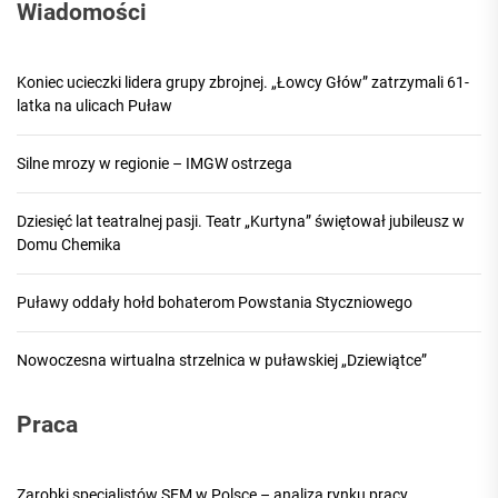
Wiadomości
Koniec ucieczki lidera grupy zbrojnej. „Łowcy Głów” zatrzymali 61-
latka na ulicach Puław
Silne mrozy w regionie – IMGW ostrzega
Dziesięć lat teatralnej pasji. Teatr „Kurtyna” świętował jubileusz w
Domu Chemika
Puławy oddały hołd bohaterom Powstania Styczniowego
Nowoczesna wirtualna strzelnica w puławskiej „Dziewiątce”
Praca
Zarobki specjalistów SEM w Polsce – analiza rynku pracy