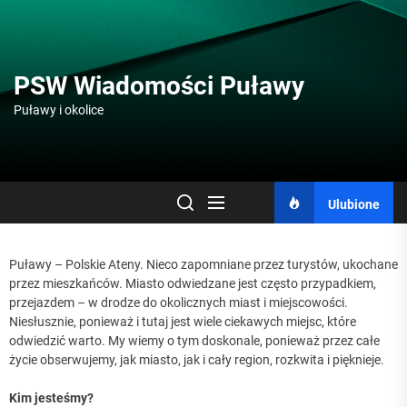
Skip
to
the
content
PSW Wiadomości Puławy
Puławy i okolice
Ulubione
Puławy – Polskie Ateny. Nieco zapomniane przez turystów, ukochane
przez mieszkańców. Miasto odwiedzane jest często przypadkiem,
przejazdem – w drodze do okolicznych miast i miejscowości.
Niesłusznie, ponieważ i tutaj jest wiele ciekawych miejsc, które
odwiedzić warto. My wiemy o tym doskonale, ponieważ przez całe
życie obserwujemy, jak miasto, jak i cały region, rozkwita i pięknieje.
Kim jesteśmy?