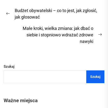
Nawigacja
Budżet obywatelski – co to jest, jak zgłosić,
wpisu
Previous
jak głosować
post:
Małe kroki, wielka zmiana: jak dbać o
siebie i stopniowo wdrażać zdrowe
Ne
nawyki
pos
Szukaj
Szukaj
Ważne miejsca