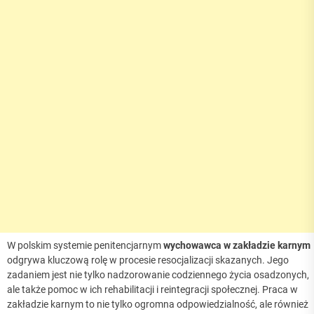
W polskim systemie penitencjarnym
wychowawca
w zakładzie karnym
odgrywa kluczową rolę w procesie resocjalizacji skazanych. Jego
zadaniem jest nie tylko nadzorowanie codziennego życia osadzonych,
ale także pomoc w ich rehabilitacji i reintegracji społecznej. Praca w
zakładzie karnym to nie tylko ogromna odpowiedzialność, ale również