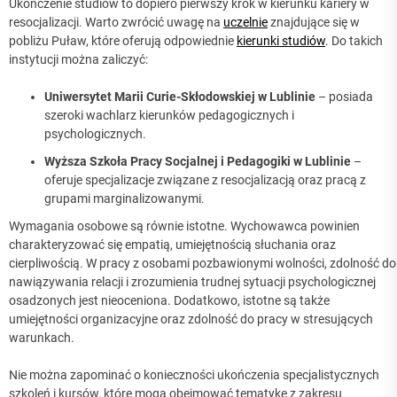
Ukończenie studiów to dopiero pierwszy krok w kierunku kariery w
resocjalizacji. Warto zwrócić uwagę na
uczelnie
znajdujące się w
pobliżu Puław, które oferują odpowiednie
kierunki studiów
. Do takich
instytucji można zaliczyć:
Uniwersytet Marii Curie-Skłodowskiej w Lublinie
– posiada
szeroki wachlarz kierunków pedagogicznych i
psychologicznych.
Wyższa Szkoła Pracy Socjalnej i Pedagogiki w Lublinie
–
oferuje specjalizacje związane z resocjalizacją oraz pracą z
grupami marginalizowanymi.
Wymagania osobowe są równie istotne. Wychowawca powinien
charakteryzować się empatią, umiejętnością słuchania oraz
cierpliwością. W pracy z osobami pozbawionymi wolności, zdolność do
nawiązywania relacji i zrozumienia trudnej sytuacji psychologicznej
osadzonych jest nieoceniona. Dodatkowo, istotne są także
umiejętności organizacyjne oraz zdolność do pracy w stresujących
warunkach.
Nie można zapominać o konieczności ukończenia specjalistycznych
szkoleń i kursów, które mogą obejmować tematykę z zakresu