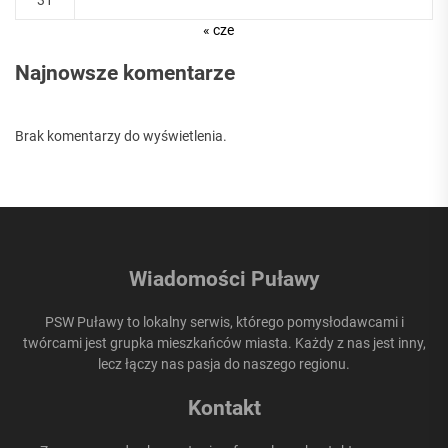
31
« cze
Najnowsze komentarze
Brak komentarzy do wyświetlenia.
Wiadomości Puławy
PSW Puławy to lokalny serwis, którego pomysłodawcami i
twórcami jest grupka mieszkańców miasta. Każdy z nas jest inny,
lecz łączy nas pasja do naszego regionu.
Kontakt