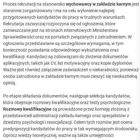
Proces rekrutacji na stanowisko
wychowawcy w zakładzie karnym
jest
starannie zorganizowany i ma na celu wyłonienie najlepiej
przygotowanych kandydatów do pracy w trudnych warunkach.
Rekrutacja zazwyczaj rozpoczyna się od ogłoszenia, które
zamieszczane jest na stronach internetowych Ministerstwa
Sprawiedliwości oraz na portalach związanych z zatrudnieniem. W
ogłoszeniu przedstawiane są szczegółowe wymagania, w tym
konieczność posiadania odpowiedniego wykształcenia oraz
kwalifikacji. Kandydaci są zobowiązani do złożenia dokumentów
aplikacyjnych, takich jak CV, list motywacyjny oraz kopie dyplomów.
Ważne jest również załączenie zaświadczeń o niekaralności, ponieważ
osoba zatrudniona w zakładzie karnym musi cieszyć się nieskazitelną
opinią.
Po etapie składania dokumentów, następuje selekcja kandydatów,
która obejmuje rozmowy kwalifikacyjne oraz testy psychologiczne.
Rozmowy kwalifikacyjne
są prowadzone przez komisję złożoną z
przedstawicieli administracji zakładu karnego oraz specjalistów z
dziedziny psychologii i resocjalizacji. Celem tych rozmów jest ocena
predyspozycji kandydatów do pracy w tak wymagającym środowisku.
Oprócz wiedzy teoretycznej, ważne są także umiejętności