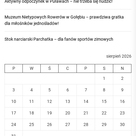
Aktywny odpoczynek w Puławach – nie trzeba się nudzić!
Muzeum Nietypowych Rowerów w Gołębiu – prawdziwa gratka
dla miłośników jednośladów!
Stok narciarski Parchatka – dla fanów sportów zimowych
sierpień 2026
P
W
Ś
C
P
S
N
1
2
3
4
5
6
7
8
9
10
11
12
13
14
15
16
17
18
19
20
21
22
23
24
25
26
27
28
29
30