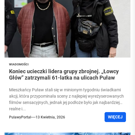
WIADOMOŚCI
Koniec ucieczki lidera grupy zbrojnej. „Łowcy
Głów” zatrzymali 61-latka na ulicach Puław
Mieszkańcy Puław stali się w minionym tygodniu świadkami
akcji, która przypominała sceny z najlepiej wyreżyserowanych
filmów sensacyjnych, jednak jej podłoże było jak najbardziej
realne i...
WIĘCEJ
PulawyPortal
13 Kwietnia, 2026