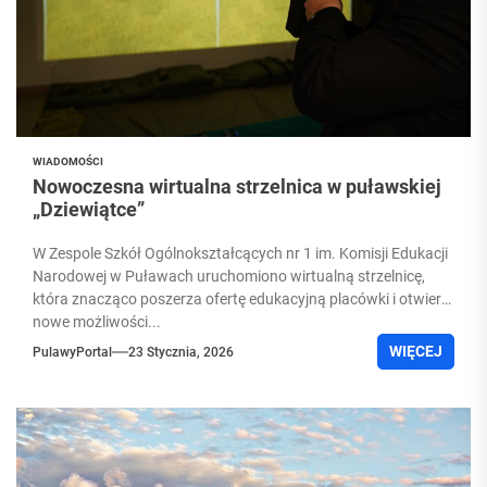
WIADOMOŚCI
Nowoczesna wirtualna strzelnica w puławskiej
„Dziewiątce”
W Zespole Szkół Ogólnokształcących nr 1 im. Komisji Edukacji
Narodowej w Puławach uruchomiono wirtualną strzelnicę,
która znacząco poszerza ofertę edukacyjną placówki i otwiera
nowe możliwości...
WIĘCEJ
PulawyPortal
23 Stycznia, 2026