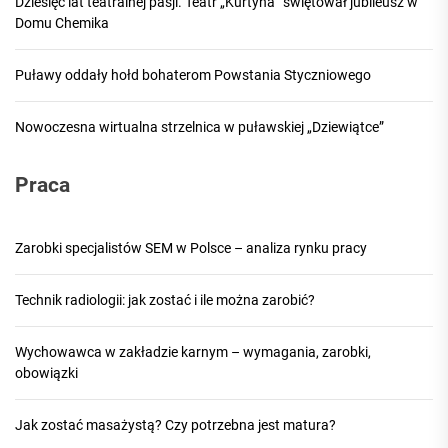
Dziesięć lat teatralnej pasji. Teatr „Kurtyna” świętował jubileusz w
Domu Chemika
Puławy oddały hołd bohaterom Powstania Styczniowego
Nowoczesna wirtualna strzelnica w puławskiej „Dziewiątce”
Praca
Zarobki specjalistów SEM w Polsce – analiza rynku pracy
Technik radiologii: jak zostać i ile można zarobić?
Wychowawca w zakładzie karnym – wymagania, zarobki,
obowiązki
Jak zostać masażystą? Czy potrzebna jest matura?