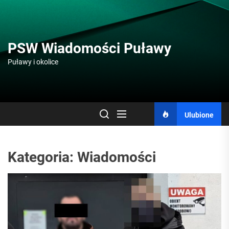
Skip
to
the
content
PSW Wiadomości Puławy
Puławy i okolice
Ulubione
Kategoria:
Wiadomości