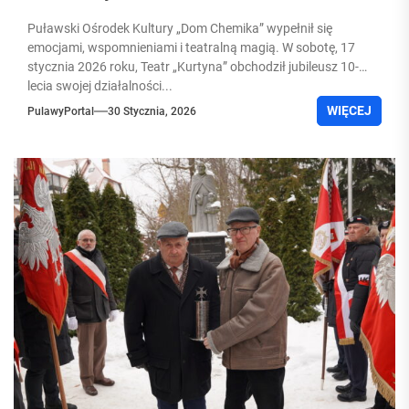
Puławski Ośrodek Kultury „Dom Chemika” wypełnił się
emocjami, wspomnieniami i teatralną magią. W sobotę, 17
stycznia 2026 roku, Teatr „Kurtyna” obchodził jubileusz 10-
lecia swojej działalności...
WIĘCEJ
PulawyPortal
30 Stycznia, 2026