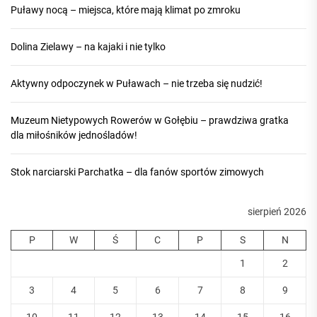
Puławy nocą – miejsca, które mają klimat po zmroku
Dolina Zielawy – na kajaki i nie tylko
Aktywny odpoczynek w Puławach – nie trzeba się nudzić!
Muzeum Nietypowych Rowerów w Gołębiu – prawdziwa gratka
dla miłośników jednośladów!
Stok narciarski Parchatka – dla fanów sportów zimowych
sierpień 2026
P
W
Ś
C
P
S
N
1
2
3
4
5
6
7
8
9