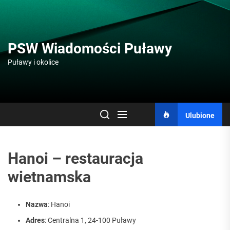
Skip
to
the
content
PSW Wiadomości Puławy
Puławy i okolice
Ulubione
Hanoi – restauracja
wietnamska
Nazwa
: Hanoi
Adres
: Centralna 1, 24-100 Puławy