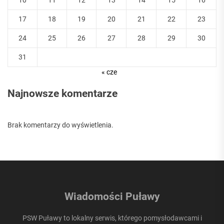
10
11
12
13
14
15
16
17
18
19
20
21
22
23
24
25
26
27
28
29
30
31
« cze
Najnowsze komentarze
Brak komentarzy do wyświetlenia.
Wiadomości Puławy
PSW Puławy to lokalny serwis, którego pomysłodawcami i