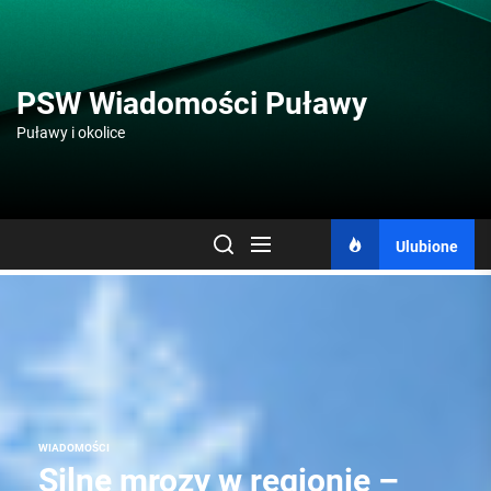
Skip
to
the
content
PSW Wiadomości Puławy
Puławy i okolice
Ulubione
WIADOMOŚCI
Silne mrozy w regionie –