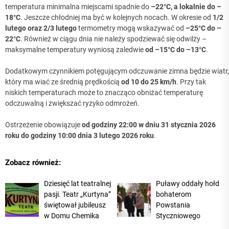
temperatura minimalna miejscami spadnie do
–22°C, a lokalnie do –
18°C
. Jeszcze chłodniej ma być w kolejnych nocach. W okresie od
1/2
lutego oraz 2/3 lutego
termometry mogą wskazywać od
–25°C do –
22°C
. Również w ciągu dnia nie należy spodziewać się odwilży –
maksymalne temperatury wyniosą zaledwie
od –15°C do –13°C
.
Dodatkowym czynnikiem potęgującym odczuwanie zimna będzie wiatr,
który ma wiać ze średnią prędkością
od 10 do 25 km/h
. Przy tak
niskich temperaturach może to znacząco obniżać temperaturę
odczuwalną i zwiększać ryzyko odmrożeń.
Ostrzeżenie obowiązuje
od godziny 22:00 w dniu 31 stycznia 2026
roku do godziny 10:00 dnia 3 lutego 2026 roku
.
Zobacz również:
Dziesięć lat teatralnej
Puławy oddały hołd
pasji. Teatr „Kurtyna”
bohaterom
świętował jubileusz
Powstania
w Domu Chemika
Styczniowego