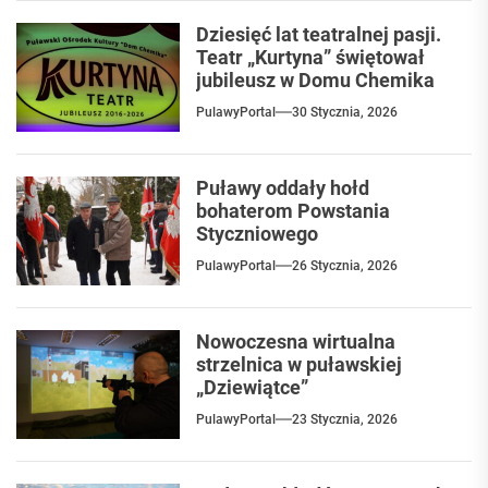
Dziesięć lat teatralnej pasji.
Teatr „Kurtyna” świętował
jubileusz w Domu Chemika
PulawyPortal
30 Stycznia, 2026
Puławy oddały hołd
bohaterom Powstania
Styczniowego
PulawyPortal
26 Stycznia, 2026
Nowoczesna wirtualna
strzelnica w puławskiej
„Dziewiątce”
PulawyPortal
23 Stycznia, 2026