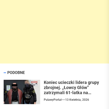
PODOBNE
Koniec ucieczki lidera grupy
zbrojnej. „Łowcy Głów”
zatrzymali 61-latka na
ulicach Puław
PulawyPortal
13 Kwietnia, 2026