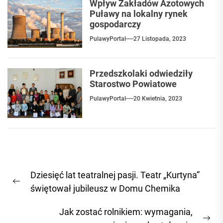
Wpływ Zakładów Azotowych
Puławy na lokalny rynek
gospodarczy
PulawyPortal
27 Listopada, 2023
Przedszkolaki odwiedziły
Starostwo Powiatowe
PulawyPortal
20 Kwietnia, 2023
Nawigacja
Dziesięć lat teatralnej pasji. Teatr „Kurtyna”
wpisu
Previous
świętował jubileusz w Domu Chemika
post:
Jak zostać rolnikiem: wymagania,