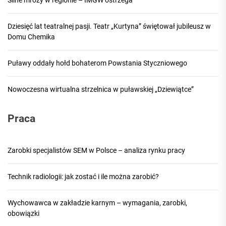
Silne mrozy w regionie – IMGW ostrzega
Dziesięć lat teatralnej pasji. Teatr „Kurtyna” świętował jubileusz w
Domu Chemika
Puławy oddały hołd bohaterom Powstania Styczniowego
Nowoczesna wirtualna strzelnica w puławskiej „Dziewiątce”
Praca
Zarobki specjalistów SEM w Polsce – analiza rynku pracy
Technik radiologii: jak zostać i ile można zarobić?
Wychowawca w zakładzie karnym – wymagania, zarobki,
obowiązki