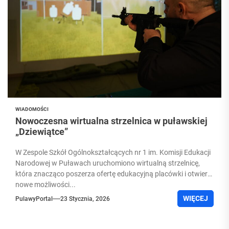
WIADOMOŚCI
Nowoczesna wirtualna strzelnica w puławskiej
„Dziewiątce”
W Zespole Szkół Ogólnokształcących nr 1 im. Komisji Edukacji
Narodowej w Puławach uruchomiono wirtualną strzelnicę,
która znacząco poszerza ofertę edukacyjną placówki i otwiera
nowe możliwości...
WIĘCEJ
PulawyPortal
23 Stycznia, 2026