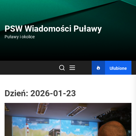
Skip
to
the
content
PSW Wiadomości Puławy
Puławy i okolice
Ulubione
Dzień:
2026-01-23