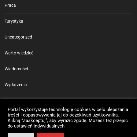
Praca
Turystyka
Uncategorized
Warto wiedzieć
Wiadomości
Wydarzenia
Mapa strony
Portal wykorzystuje technologię cookies w celu ulepszania
Rozkład jazdy MZK Puławy
treści i dopasowywania jej do oczekiwań użytkownika.
Kliknij “Zaakceptuj”, aby wyrazić zgodę. Możesz też przejść
do ustawień indywidualnych