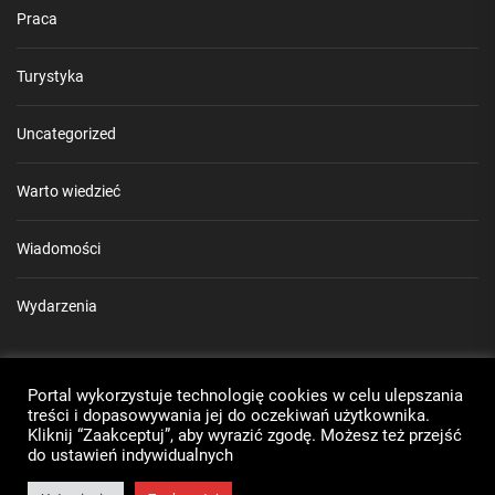
Praca
Turystyka
Uncategorized
Warto wiedzieć
Wiadomości
Wydarzenia
Mapa strony
Portal wykorzystuje technologię cookies w celu ulepszania
Rozkład jazdy MZK Puławy
treści i dopasowywania jej do oczekiwań użytkownika.
Kliknij “Zaakceptuj”, aby wyrazić zgodę. Możesz też przejść
do ustawień indywidualnych