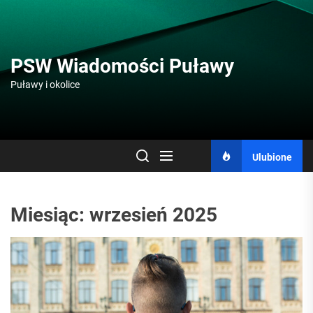
Skip
to
the
content
PSW Wiadomości Puławy
Puławy i okolice
Ulubione
Miesiąc:
wrzesień 2025