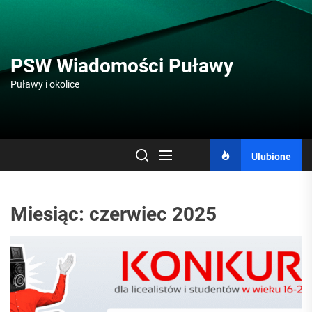
Skip
to
the
content
PSW Wiadomości Puławy
Puławy i okolice
Ulubione
Miesiąc:
czerwiec 2025