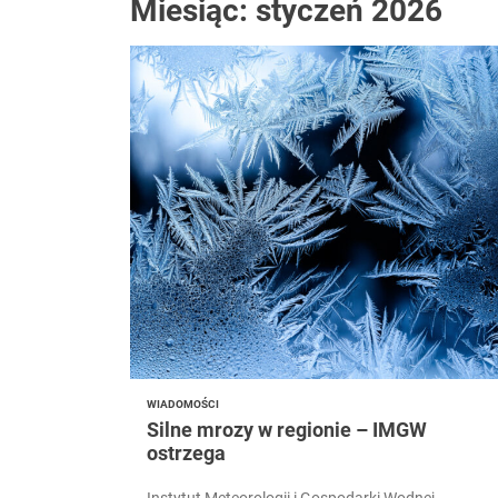
Miesiąc:
styczeń 2026
Konkurs Gam
Koniec skro
Koniec uciec
Alergicy w 
Jak zostać 
WIADOMOŚCI
Silne mrozy w regionie – IMGW
ostrzega