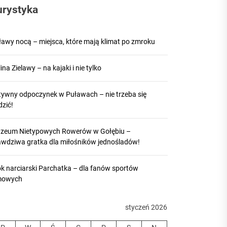
urystyka
ławy nocą – miejsca, które mają klimat po zmroku
ina Zielawy – na kajaki i nie tylko
tywny odpoczynek w Puławach – nie trzeba się
dzić!
zeum Nietypowych Rowerów w Gołębiu –
awdziwa gratka dla miłośników jednośladów!
ok narciarski Parchatka – dla fanów sportów
mowych
styczeń 2026