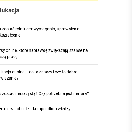
dukacja
k zostać rolnikiem: wymagania, uprawnienia,
kształcenie
rsy online, które naprawdę zwiększają szanse na
pszą pracę
kacja dualna – co to znaczy i czy to dobre
związanie?
k zostać masażystą? Czy potrzebna jest matura?
zelnie w Lublinie – kompendium wiedzy