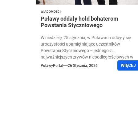
WIADOMOŚCI
Puławy oddały hołd bohaterom
Powstania Styczniowego
W niedzielę, 25 stycznia, w Puławach odbyły się
uroczystości upamiętniające uczestników
Powstania Styczniowego – jednego z
najważniejszych zrywów niepodległościowych w
historii Polski. Obchody miały podniosły...
WIĘCEJ
PulawyPortal
26 Stycznia, 2026