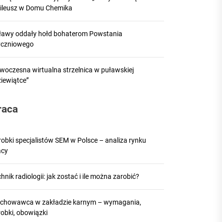
bileusz w Domu Chemika
ławy oddały hołd bohaterom Powstania
yczniowego
woczesna wirtualna strzelnica w puławskiej
ziewiątce”
raca
robki specjalistów SEM w Polsce – analiza rynku
acy
hnik radiologii: jak zostać i ile można zarobić?
chowawca w zakładzie karnym – wymagania,
robki, obowiązki