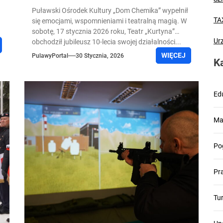
ą
Puławski Ośrodek Kultury „Dom Chemika” wypełnił
TA
się emocjami, wspomnieniami i teatralną magią. W
sobotę, 17 stycznia 2026 roku, Teatr „Kurtyna”
Ur
obchodził jubileusz 10-lecia swojej działalności...
WIĘCEJ
PulawyPortal
30 Stycznia, 2026
K
Ed
Ma
Po
Pr
Tu