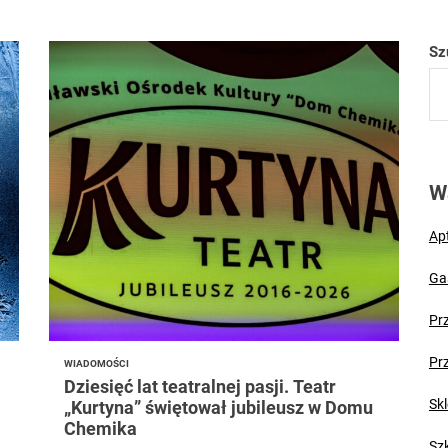
er CV – pierwszy krok na rynku pracy i szansa na atrakcyjne nagrody
Sz
bania szyb w Puławach? Wiemy, kiedy nadejdzie prawdziwa fala ciepła
zki lidera grupy zbrojnej. „Łowcy Głów” zatrzymali 61-latka na ulicach
Puławach mają dziś pod górkę. Uwaga na rekordowe stężenie pyłku brzo
W
rolnikiem: wymagania, uprawnienia, wykształcenie
Ap
Ga
Pr
Pr
WIADOMOŚCI
Dziesięć lat teatralnej pasji. Teatr
Skl
„Kurtyna” świętował jubileusz w Domu
Chemika
Sz