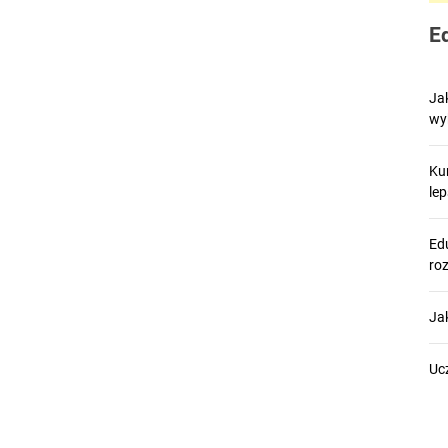
E
Ja
wy
Ku
le
Edu
ro
Ja
Uc