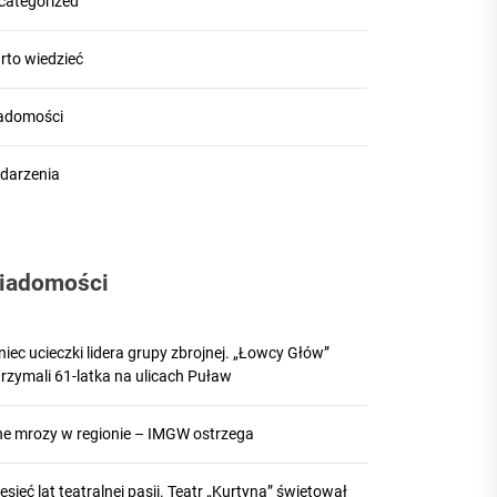
categorized
rto wiedzieć
adomości
darzenia
iadomości
iec ucieczki lidera grupy zbrojnej. „Łowcy Głów”
rzymali 61-latka na ulicach Puław
lne mrozy w regionie – IMGW ostrzega
esięć lat teatralnej pasji. Teatr „Kurtyna” świętował