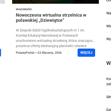
Un
WIADOMOŚCI
Wa
Nowoczesna wirtualna strzelnica w
puławskiej „Dziewiątce”
Wi
W Zespole Szkół Ogólnokształcących nr 1 im.
Komisji Edukacji Narodowej w Puławach
Wy
uruchomiono wirtualną strzelnicę, która znacząco
poszerza ofertę edukacyjną placówki i otwiera
nowe możliwości...
WIĘCEJ
PulawyPortal
23 Stycznia, 2026
W
Kon
zat
Si
Dzi