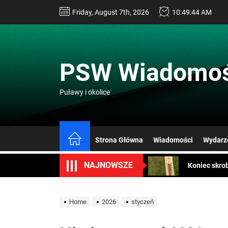
Skip
Friday, August 7th, 2026
10:49:45 AM
to
the
content
PSW Wiadomoś
Puławy i okolice
Jak zostać 
Konkurs Gam
Strona Główna
Wiadomości
Wydarz
Koniec skro
NAJNOWSZE
Koniec uciec
Alergicy w 
Home
2026
styczeń
Jak zostać 