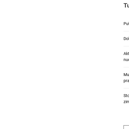
T
Pu
Dol
Ak
nu
Mu
pr
St
zi