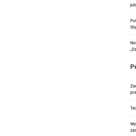
ju
Pu
St
No
„D
P
Za
pr
Tec
Wy
za