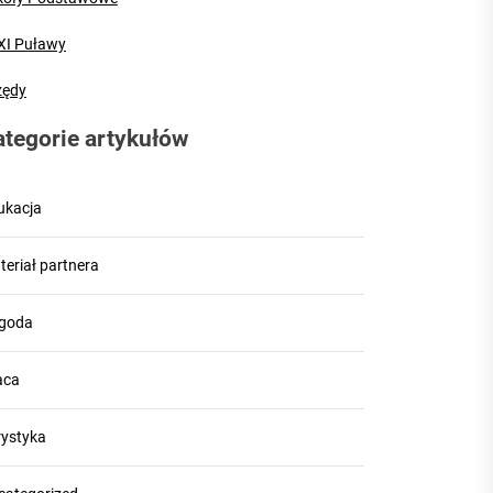
XI Puławy
zędy
ategorie artykułów
ukacja
teriał partnera
goda
aca
rystyka