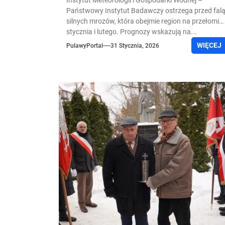
Instytut Meteorologii i Gospodarki Wodnej –
Państwowy Instytut Badawczy ostrzega przed fal
silnych mrozów, która obejmie region na przełomie
stycznia i lutego. Prognozy wskazują na...
WIĘCEJ
PulawyPortal
31 Stycznia, 2026