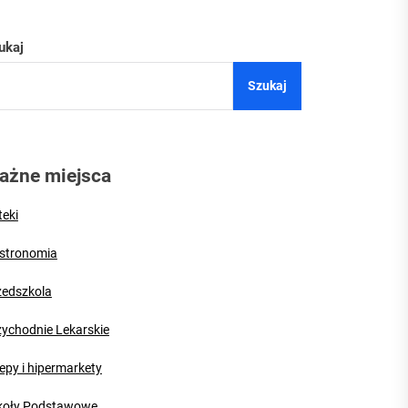
ukaj
Szukaj
 Puław
zy
ażne miejsca
teki
stronomia
zedszkola
zychodnie Lekarskie
epy i hipermarkety
koły Podstawowe