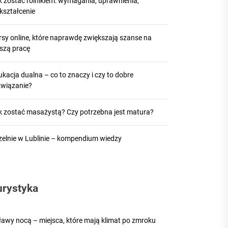
k zostać rolnikiem: wymagania, uprawnienia,
kształcenie
rsy online, które naprawdę zwiększają szanse na
pszą pracę
kacja dualna – co to znaczy i czy to dobre
związanie?
k zostać masażystą? Czy potrzebna jest matura?
zelnie w Lublinie – kompendium wiedzy
urystyka
ławy nocą – miejsca, które mają klimat po zmroku