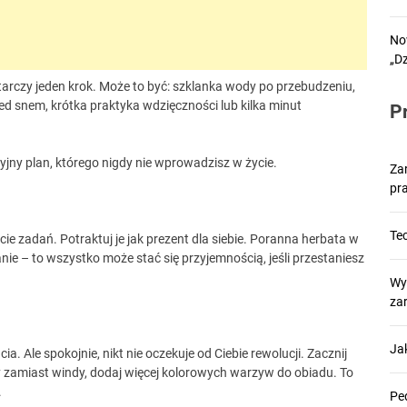
No
„D
tarczy jeden krok. Może to być: szklanka wody po przebudzeniu,
ed snem, krótka praktyka wdzięczności lub kilka minut
P
cyjny plan, którego nigdy nie wprowadzisz w życie.
Za
pr
Tec
e zadań. Potraktuj je jak prezent dla siebie. Poranna herbata w
ie – to wszystko może stać się przyjemnością, jeśli przestaniesz
Wy
za
Ja
a. Ale spokojnie, nikt nie oczekuje od Ciebie rewolucji. Zacznij
dy zamiast windy, dodaj więcej kolorowych warzyw do obiadu.
To
.
Ped