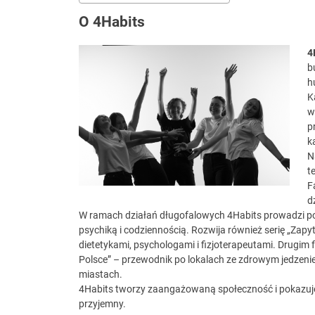
O 4Habits
4
b
h
K
w
p
k
N
t
F
d
W ramach działań długofalowych 4Habits prowadzi p
psychiką i codziennością. Rozwija również serię „Zapyt
dietetykami, psychologami i fizjoterapeutami. Drugim
Polsce” – przewodnik po lokalach ze zdrowym jedzenie
miastach.
4Habits tworzy zaangażowaną społeczność i pokazuje,
przyjemny.