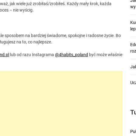
Ja
uważ, jak wiele już zrobiłaś/zrobiłeś. Każdy mały krok, każda
wy
oces – nie wyścig.
Ku
le
le sposobem na bardziej świadome, spokojne i radosne życie. Bo
ługujesz na to, co najlepsze.
Edu
ro
nd.pl
lub od razu Instagrama
@4habits_poland
być może właśnie
Ja
Uc
T
Pu