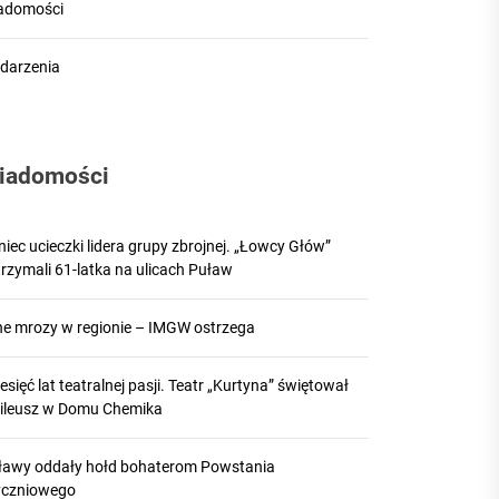
adomości
darzenia
iadomości
iec ucieczki lidera grupy zbrojnej. „Łowcy Głów”
rzymali 61-latka na ulicach Puław
lne mrozy w regionie – IMGW ostrzega
esięć lat teatralnej pasji. Teatr „Kurtyna” świętował
bileusz w Domu Chemika
ławy oddały hołd bohaterom Powstania
yczniowego