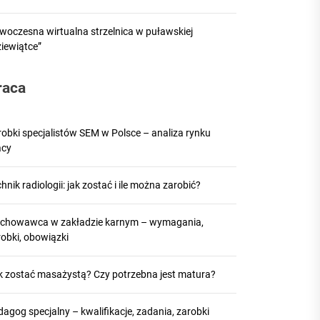
woczesna wirtualna strzelnica w puławskiej
ziewiątce”
raca
robki specjalistów SEM w Polsce – analiza rynku
acy
hnik radiologii: jak zostać i ile można zarobić?
chowawca w zakładzie karnym – wymagania,
robki, obowiązki
k zostać masażystą? Czy potrzebna jest matura?
agog specjalny – kwalifikacje, zadania, zarobki