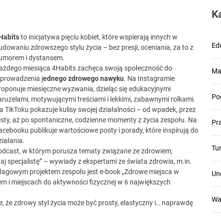
K
Habits
to inicjatywa pięciu kobiet, które wspierają innych w
Ed
udowaniu zdrowszego stylu życia – bez presji, oceniania, za to z
umorem i dystansem.
ażdego miesiąca 4Habits zachęca swoją społeczność do
Ma
prowadzenia j
ednego zdrowego nawyku
. Na Instagramie
roponuje miesięczne wyzwania, dzieląc się edukacyjnymi
Po
aruzelami, motywującymi treściami i lekkimi, zabawnymi rolkami.
a TikToku pokazuje kulisy swojej działalności – od wpadek, przez
esty, aż po spontaniczne, codzienne momenty z życia zespołu. Na
Pr
acebooku publikuje wartościowe posty i porady, które inspirują do
ziałania.
Tu
odcast, w którym porusza tematy związane ze zdrowiem,
aj specjalistę” – wywiady z ekspertami ze świata zdrowia, m.in.
 flagowym projektem zespołu jest e-book „Zdrowe miejsca w
Un
m i miejscach do aktywności fizycznej w 6 największych
Wa
 że zdrowy styl życia może być prosty, elastyczny i… naprawdę