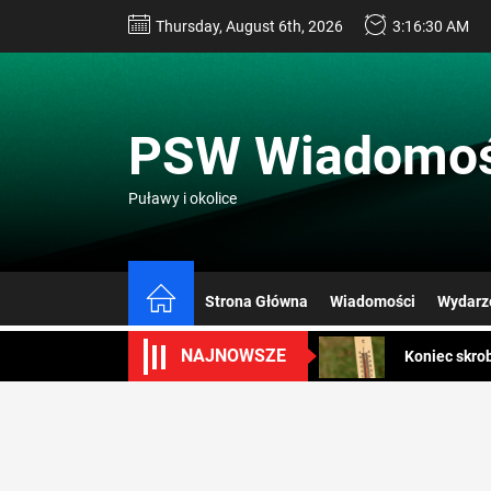
Skip
Thursday, August 6th, 2026
3:16:31 AM
to
the
content
PSW Wiadomoś
Puławy i okolice
Jak zostać 
Konkurs Gam
Strona Główna
Wiadomości
Wydarz
Koniec skro
NAJNOWSZE
Koniec uciec
Alergicy w 
Jak zostać 