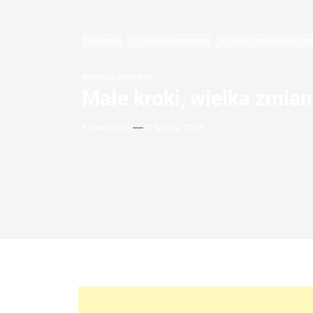
Konkurs Gam
Home
Materiał partnera
Małe kroki, wielka z
Koniec skro
Koniec uciec
MATERIAŁ PARTNERA
Małe kroki, wielka zmian
Alergicy w 
PulawyPortal
27 Marca, 2025
Jak zostać 