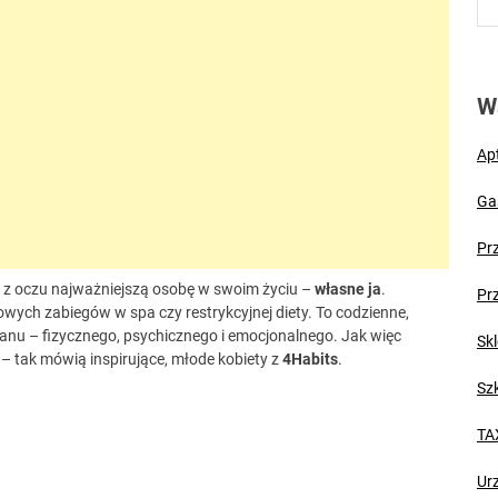
W
Ap
Ga
Pr
ić z oczu najważniejszą osobę w swoim życiu –
własne ja
.
Pr
wych zabiegów w spa czy restrykcyjnej diety. To codzienne,
nu – fizycznego, psychicznego i emocjonalnego. Jak więc
Skl
 – tak mówią inspirujące, młode kobiety z
4Habits
.
Sz
TA
Ur