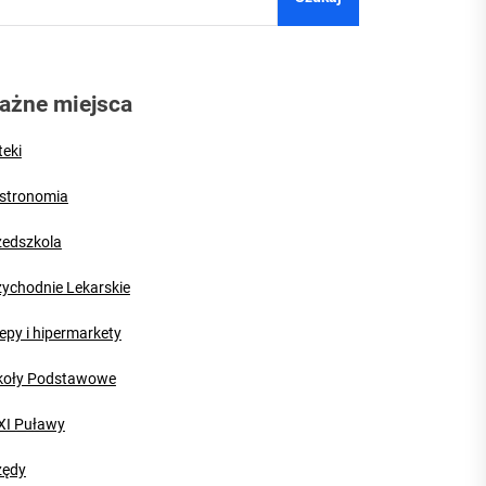
ażne miejsca
teki
stronomia
zedszkola
zychodnie Lekarskie
epy i hipermarkety
koły Podstawowe
XI Puławy
zędy