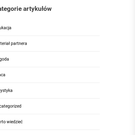
ategorie artykułów
ukacja
teriał partnera
goda
aca
rystyka
categorized
rto wiedzieć