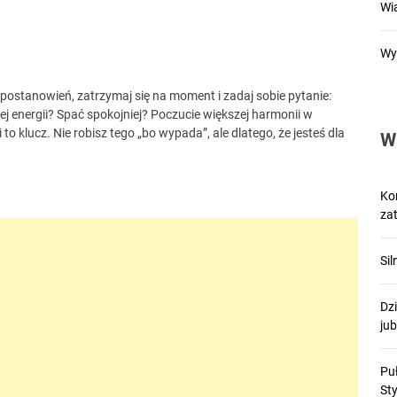
Wi
Wy
postanowień, zatrzymaj się na moment i zadaj sobie pytanie:
j energii? Spać spokojniej? Poczucie większej harmonii w
 klucz. Nie robisz tego „bo wypada”, ale dlatego, że jesteś dla
W
Kon
zat
Si
Dzi
ju
Pu
St