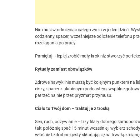
Nie musisz odmieniać całego życia w jeden dzień. Wys
codzienny spacer, wcześniejsze odłożenie telefonu prz
rozciągania po pracy.
Pamiętaj – lepiej zrobić mały krok niż stworzyć perfek
Rytuały zamiast obowiązków
Zdrowe nawyki nie muszą być kolejnym punktem na liści
ciszy, spacer z ulubionym podcastem, wspólne gotowan
patrzeć na nie przez pryzmat przymusu.
Ciało to Twój dom – traktuj je z troską
Sen, ruch, odżywianie – trzy filary dobrego samopoczuci
tak: połóż się spać 15 minut wcześniej, wybierz scho
właśnie te drobne gesty składają się na trwałą zmianę