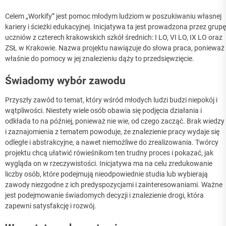
Celem „Workify” jest pomoc młodym ludziom w poszukiwaniu własnej
kariery i ścieżki edukacyjnej. Inicjatywa ta jest prowadzona przez grupę
uczniów z czterech krakowskich szkół średnich: I LO, VI LO, IX LO oraz
ZSŁ w Krakowie. Nazwa projektu nawiązuje do słowa praca, ponieważ
właśnie do pomocy w jej znalezieniu dąży to przedsięwzięcie.
Świadomy wybór zawodu
Przyszły zawód to temat, który wśród młodych ludzi budzi niepokój i
wątpliwości. Niestety wiele osób obawia się podjęcia działania i
odkłada to na później, ponieważ nie wie, od czego zacząć. Brak wiedzy
i zaznajomienia z tematem powoduje, że znalezienie pracy wydaje się
odległe i abstrakcyjne, a nawet niemożliwe do zrealizowania. Twórcy
projektu chcą ułatwić rówieśnikom ten trudny proces i pokazać, jak
wygląda on w rzeczywistości. Inicjatywa ma na celu zredukowanie
liczby osób, które podejmują nieodpowiednie studia lub wybierają
zawody niezgodne z ich predyspozycjami i zainteresowaniami. Ważne
jest podejmowanie świadomych decyzji i znalezienie drogi, która
zapewni satysfakcję i rozwój.