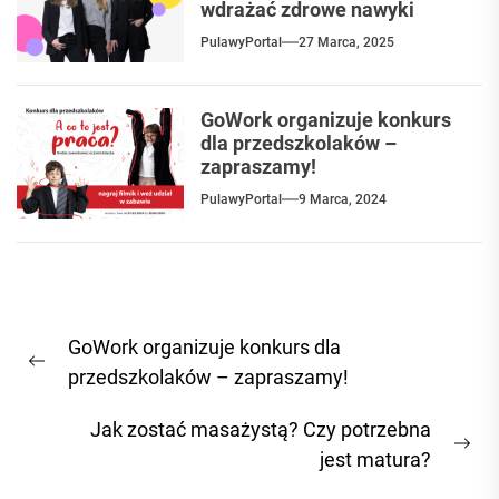
wdrażać zdrowe nawyki
PulawyPortal
27 Marca, 2025
GoWork organizuje konkurs
dla przedszkolaków –
zapraszamy!
PulawyPortal
9 Marca, 2024
Nawigacja
GoWork organizuje konkurs dla
wpisu
Previous
przedszkolaków – zapraszamy!
post:
Jak zostać masażystą? Czy potrzebna
Ne
jest matura?
pos