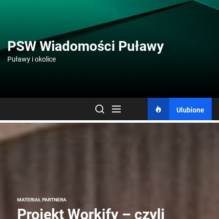
Skip
to
the
content
PSW Wiadomości Puławy
Puławy i okolice
Ulubione
MATERIAŁ PARTNERA
Projekt Workify – czyli