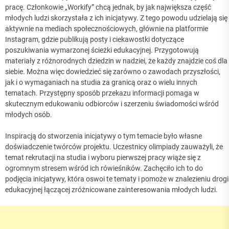
pracę. Członkowie „Workify” chcą jednak, by jak największa część
młodych ludzi skorzystała z ich inicjatywy. Z tego powodu udzielają się
aktywnie na mediach społecznościowych, głównie na platformie
Instagram, gdzie publikują posty i ciekawostki dotyczące
poszukiwania wymarzonej ścieżki edukacyjnej. Przygotowują
materiały z różnorodnych dziedzin w nadziei, że każdy znajdzie coś dla
siebie. Można więc dowiedzieć się zarówno o zawodach przyszłości,
jak i o wymaganiach na studia za granicą oraz o wielu innych
tematach. Przystępny sposób przekazu informacji pomaga w
skutecznym edukowaniu odbiorców i szerzeniu świadomości wśród
młodych osób.
Inspiracją do stworzenia inicjatywy o tym temacie było własne
doświadczenie twórców projektu. Uczestnicy olimpiady zauważyli, że
temat rekrutacji na studia i wyboru pierwszej pracy wiąże się z
ogromnym stresem wśród ich rówieśników. Zachęciło ich to do
podjęcia inicjatywy, która oswoi te tematy i pomoże w znalezieniu drogi
edukacyjnej łączącej zróżnicowane zainteresowania młodych ludzi.