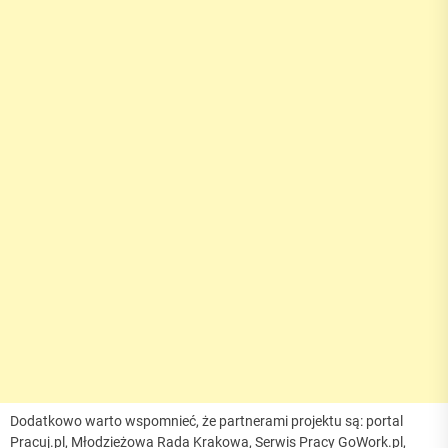
Dodatkowo warto wspomnieć, że partnerami projektu są: portal
Pracuj.pl, Młodzieżowa Rada Krakowa, Serwis Pracy GoWork.pl,