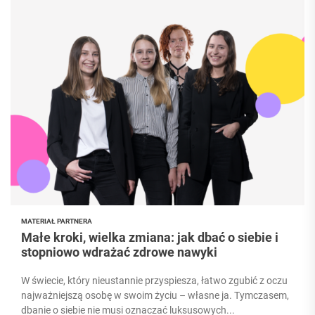
MATERIAŁ PARTNERA
Małe kroki, wielka zmiana: jak dbać o siebie i
stopniowo wdrażać zdrowe nawyki
W świecie, który nieustannie przyspiesza, łatwo zgubić z oczu
najważniejszą osobę w swoim życiu – własne ja. Tymczasem,
dbanie o siebie nie musi oznaczać luksusowych...