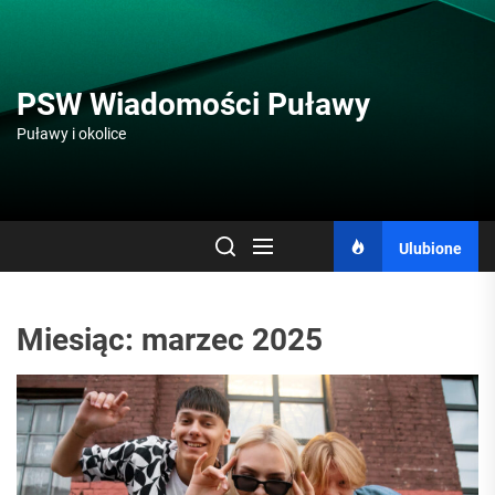
Skip
to
the
content
PSW Wiadomości Puławy
Puławy i okolice
Ulubione
Miesiąc:
marzec 2025