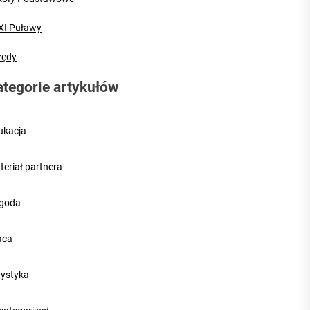
XI Puławy
zędy
ategorie artykułów
ukacja
teriał partnera
goda
aca
rystyka