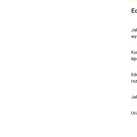
E
Ja
wy
Ku
le
Edu
ro
Ja
Uc