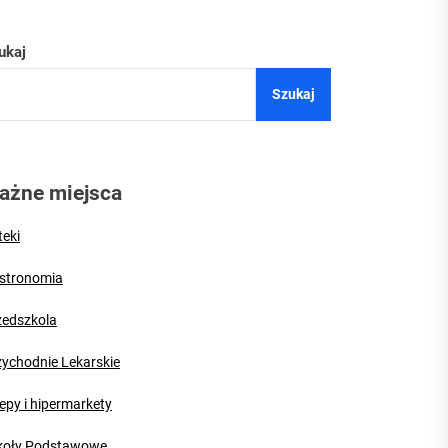
ukaj
Szukaj
 Puław
zy
ażne miejsca
teki
stronomia
zedszkola
zychodnie Lekarskie
epy i hipermarkety
koły Podstawowe