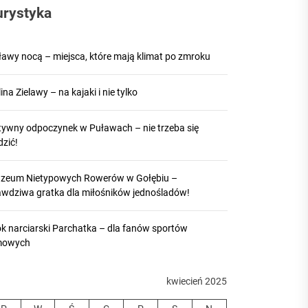
urystyka
ławy nocą – miejsca, które mają klimat po zmroku
ina Zielawy – na kajaki i nie tylko
tywny odpoczynek w Puławach – nie trzeba się
dzić!
zeum Nietypowych Rowerów w Gołębiu –
awdziwa gratka dla miłośników jednośladów!
ok narciarski Parchatka – dla fanów sportów
mowych
kwiecień 2025