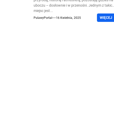
przyrodą, historią i atmosferą, pozostają gdzieś na
uboczu – dosłownie i w przenośni. Jednym z takic
miejsc jest...
WIĘCEJ
PulawyPortal
16 Kwietnia, 2025