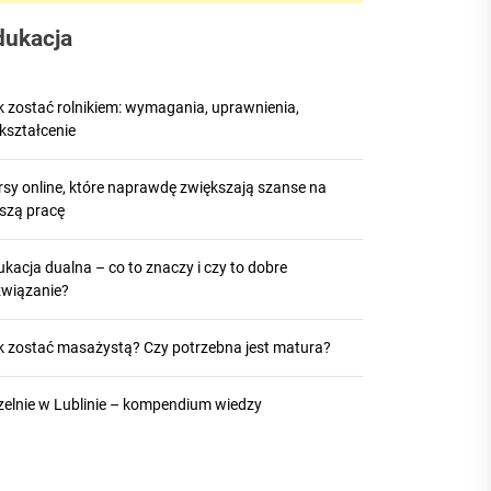
dukacja
k zostać rolnikiem: wymagania, uprawnienia,
kształcenie
rsy online, które naprawdę zwiększają szanse na
pszą pracę
kacja dualna – co to znaczy i czy to dobre
związanie?
k zostać masażystą? Czy potrzebna jest matura?
zelnie w Lublinie – kompendium wiedzy