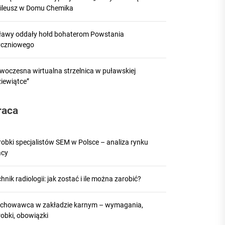
bileusz w Domu Chemika
ławy oddały hołd bohaterom Powstania
yczniowego
woczesna wirtualna strzelnica w puławskiej
ziewiątce”
raca
robki specjalistów SEM w Polsce – analiza rynku
acy
hnik radiologii: jak zostać i ile można zarobić?
chowawca w zakładzie karnym – wymagania,
robki, obowiązki