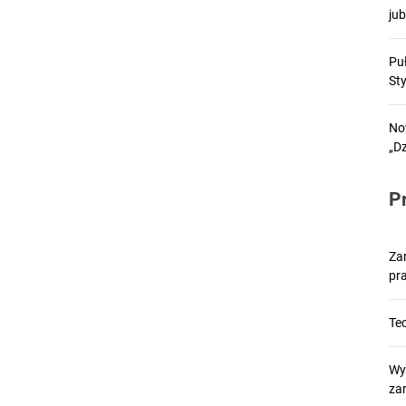
ju
Pu
St
No
„D
P
Za
pr
Tec
Wy
za