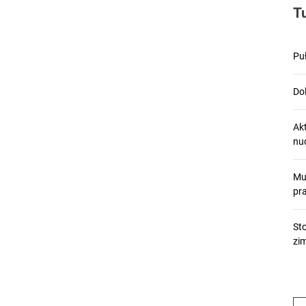
T
Pu
Dol
Ak
nu
Mu
pr
St
zi