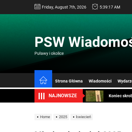
Skip
Friday, August 7th, 2026
5:39:18 AM
to
the
content
PSW Wiadomoś
Puławy i okolice
Jak zostać 
Konkurs Gam
Strona Główna
Wiadomości
Wydarz
Koniec skro
NAJNOWSZE
Koniec uciec
Alergicy w 
Home
2025
kwiecień
Jak zostać 