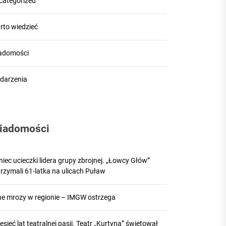
categorized
rto wiedzieć
adomości
darzenia
iadomości
iec ucieczki lidera grupy zbrojnej. „Łowcy Głów”
rzymali 61-latka na ulicach Puław
lne mrozy w regionie – IMGW ostrzega
esięć lat teatralnej pasji. Teatr „Kurtyna” świętował