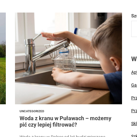
er CV – pierwszy krok na rynku pracy i szansa na atrakcyjne nagrody
Sz
bania szyb w Puławach? Wiemy, kiedy nadejdzie prawdziwa fala ciepła
zki lidera grupy zbrojnej. „Łowcy Głów” zatrzymali 61-latka na ulicach
Puławach mają dziś pod górkę. Uwaga na rekordowe stężenie pyłku brzo
W
rolnikiem: wymagania, uprawnienia, wykształcenie
Ap
Ga
Pr
Pr
UNCATEGORIZED
Woda z kranu w Puławach – możemy
Skl
pić czy lepiej filtrować?
Sz