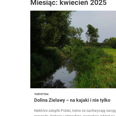
Miesiąc:
kwiecień 2025
Konkurs Gam
Koniec skro
Koniec uciec
Alergicy w 
Jak zostać 
TURYSTYKA
Dolina Zielawy – na kajaki i nie tylko
Niektóre zakątki Polski, mimo że zachwycają swoją