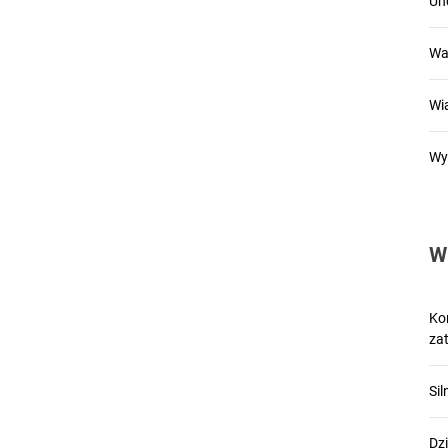
Un
Wa
Wi
Wy
W
Kon
zat
Si
Dzi