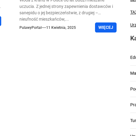
Woda z kranu w Polsce od lat budzi mieszane
h
uczucia. Z jednej strony zapewnienia dostawców i
TA
sanepidu o jej bezpieczeństwie, z drugiej –
nieufność mieszkańców,...
Ur
WIĘCEJ
PulawyPortal
11 Kwietnia, 2025
K
Ed
Ma
Po
Pr
Tu